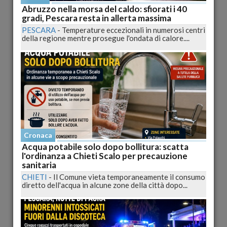
Abruzzo nella morsa del caldo: sfiorati i 40
gradi, Pescara resta in allerta massima
PESCARA
-
Temperature eccezionali in numerosi centri
della regione mentre prosegue l'ondata di calore....
Nonno 83enne condannato a 11 anni per abusi sulla
nipote minorenne
CHIETI
-
Il giudice Maurizio Sacco ha condannato un uomo di
83 anni a 11 anni di carcere per aver abusato...
pubblicato il 25/09/2024 11:50
Cronaca
Cronaca
Acqua potabile solo dopo bollitura: scatta
l'ordinanza a Chieti Scalo per precauzione
sanitaria
CHIETI
-
Il Comune vieta temporaneamente il consumo
diretto dell'acqua in alcune zone della città dopo...