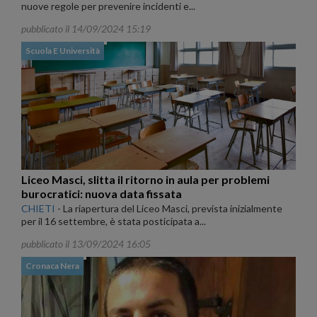
nuove regole per prevenire incidenti e...
pubblicato il 14/09/2024 15:19
Scuola E Università
Liceo Masci, slitta il ritorno in aula per problemi
burocratici: nuova data fissata
CHIETI
-
La riapertura del Liceo Masci, prevista inizialmente
per il 16 settembre, è stata posticipata a...
pubblicato il 13/09/2024 16:05
Cronaca Nera