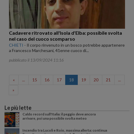
Cadavere ritrovato all'Isola d'Elba: possibile svolta
nel caso del cuoco scomparso
CHIETI
-
Il corpo rinvenuto in un bosco potrebbe appartenere
a Francesco Marchesani, 41enne cuoco di...
pubblicato il 13/09/2024 11:16
«
...
15
16
17
18
19
20
21
...
»
Le più lette
Caldo record sull'Italia: il peggio deve ancora
arrivare, poi una possibile svolta meteo
Incendio tra Lucoli e Roio, massima allerta: continua