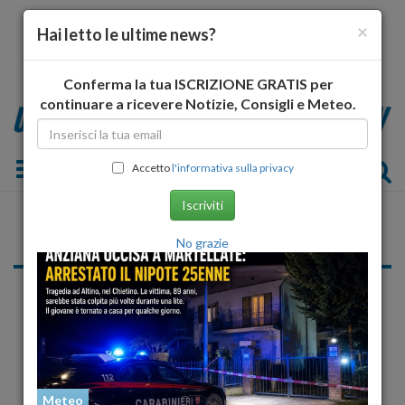
×
Hai letto le ultime news?
Conferma la tua ISCRIZIONE GRATIS per
continuare a ricevere Notizie, Consigli e Meteo.
Toggle navigation
Accetto
l'informativa sulla privacy
Iscriviti
Chieti
No grazie
«
...
15
16
17
18
19
20
21
...
»
Cronaca
Meteo