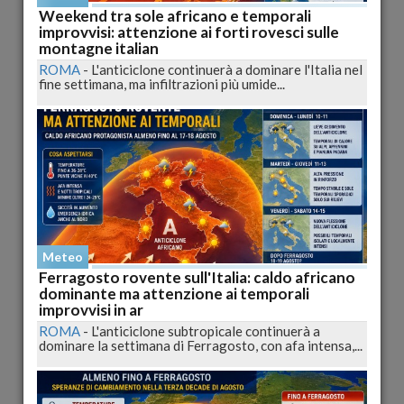
Weekend tra sole africano e temporali
improvvisi: attenzione ai forti rovesci sulle
montagne italian
ROMA
-
L'anticiclone continuerà a dominare l'Italia nel
fine settimana, ma infiltrazioni più umide...
Caldo record in Abruzzo: Pescara sfiora i 38 gradi
con bollino arancione attivo
PESCARA
-
Le temperature oltre i 37 gradi causano allerta
sanitaria con bollino arancione a Pescara e altre...
pubblicato il 25/06/2025 16:12
Cronaca
Meteo
Ferragosto rovente sull'Italia: caldo africano
dominante ma attenzione ai temporali
improvvisi in ar
ROMA
-
L'anticiclone subtropicale continuerà a
dominare la settimana di Ferragosto, con afa intensa,...