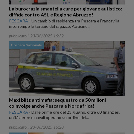
La burocrazia smantella cure per giovane autistico:
diffide contro ASL e Regione Abruzzo!
PESCARA
-
Un cambio di residenza tra Pescara e Francavilla
interrompe le terapie del ragazzo, Autismo...
pubblicato il 23/06/2025 16:32
Cronaca Nazionale
Maxi blitz antimafia: sequestro da 50 milioni
coinvolge anche Pescara e Nordafrica!
PESCARA
-
Dalle prime ore del 23 giugno, oltre 60 finanzieri,
unità aeree e navali operano su ordine del...
pubblicato il 23/06/2025 16:28