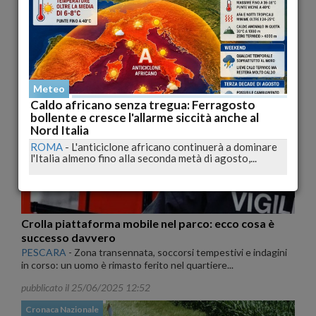
Giovani armati di machete terrorizzano Pescara: la
polizia indaga sull’accaduto oggi pomeriggio
PESCARA
-
Con machete in mano e fughe repentine, due
gruppi di ragazzini si sono affrontati in pieno...
pubblicato il 25/06/2025 15:43
Meteo
Cronaca
Caldo africano senza tregua: Ferragosto
bollente e cresce l'allarme siccità anche al
Nord Italia
ROMA
-
L'anticiclone africano continuerà a dominare
l'Italia almeno fino alla seconda metà di agosto,...
Crolla piattaforma mobile nel parco: ecco cosa è
successo davvero
PESCARA
-
Zona transennata, soccorsi tempestivi e indagini
in corso: un uomo è rimasto ferito nel quartiere...
pubblicato il 25/06/2025 12:52
Cronaca Nazionale