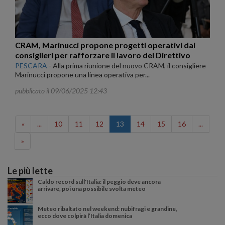
CRAM, Marinucci propone progetti operativi dai
consiglieri per rafforzare il lavoro del Direttivo
PESCARA
-
Alla prima riunione del nuovo CRAM, il consigliere
Marinucci propone una linea operativa per...
pubblicato il 09/06/2025 12:43
«
...
10
11
12
13
14
15
16
...
»
Le più lette
Caldo record sull'Italia: il peggio deve ancora
arrivare, poi una possibile svolta meteo
Meteo ribaltato nel weekend: nubifragi e grandine,
ecco dove colpirà l’Italia domenica