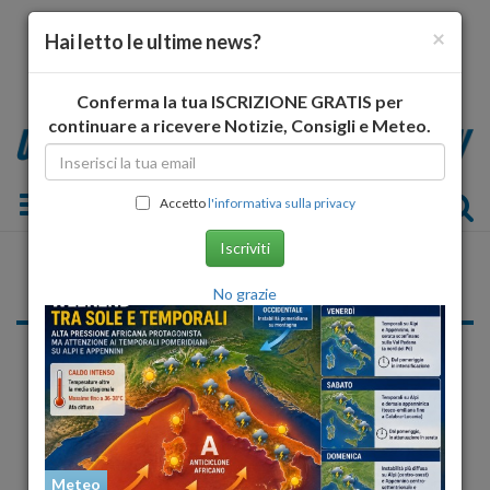
×
Hai letto le ultime news?
Conferma la tua ISCRIZIONE GRATIS per
continuare a ricevere Notizie, Consigli e Meteo.
Toggle navigation
Accetto
l'informativa sulla privacy
Iscriviti
Pescara
No grazie
«
...
10
11
12
13
14
15
16
...
»
Meteo
Meteo